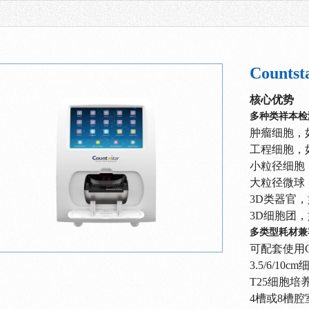
Count
核心优势
多种类祥本检
肿瘤细胞，如M
工程细胞，如
小粒径细胞
大粒径微球
3D类器官
3D细胞团，
多类型耗材兼
可配套使用C
3.5/6/10
T25细胞培
4槽或8槽