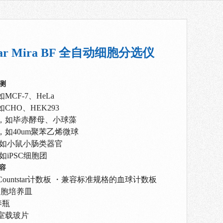
star Mira BF 全自动细胞分选仪
测
CF-7、HeLa
CHO、HEK293
，如毕赤酵母、小球藻
，如40um聚苯乙烯微球
，如小鼠小肠类器官
如iPSC细胞团
容
ountstar计数板 ・兼容标准规格的血球计数板
cm细胞培养皿
养瓶
腔室载玻片